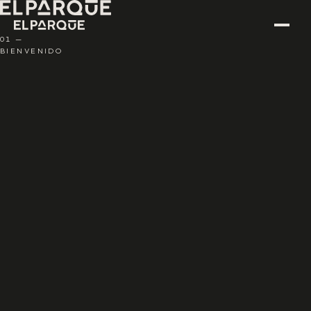
01 —
BIENVENIDO
CIUDAD DE MÉXICO · DESDE 2016
Entrenamiento con
método
.
Coaches que
corrigen
.
Comunidad que
POLANCO
·
PEDREGAL
·
ARCOS BOSQUES
·
LOMAS
permanece
.